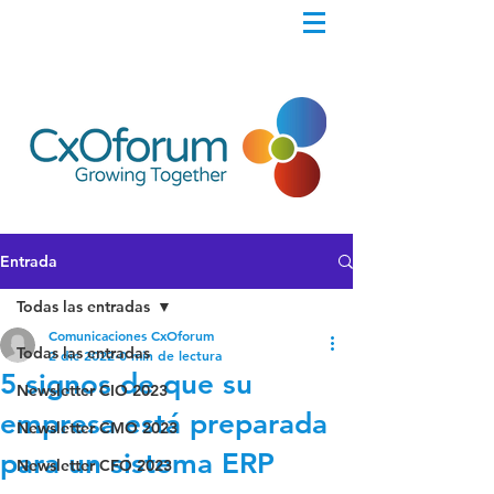
Entrada
Todas las entradas
Comunicaciones CxOforum
Todas las entradas
2 dic 2022
0 min de lectura
5 signos de que su
Newsletter CIO 2023
empresa está preparada
Newsletter CMO 2023
para un sistema ERP
Newsletter CFO 2023