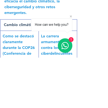
eficacia el cambio climático, la 
ciberseguridad y otros retos 
emergentes. 
Cambio climático
Ciberseguridad
How can we help you?
Como se destacó 
La carrera 
1
claramente 
armamentista 
durante la COP26 
contra los 
(Conferencia de 
ciberdelincuentes 
las Naciones 
no se puede 
Unidas sobre el 
ganar sin la 
Cambio Climático 
colaboración 
de 2021), salvar 
global. 
al planeta del 
Proveedores, 
cambio climático 
empresas, 
no será posible 
agencias públicas 
sin asociaciones 
y gobiernos 
estrechas entre 
tienen un papel 