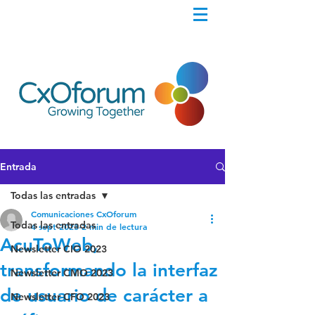
Entrada
Todas las entradas
Comunicaciones CxOforum
Todas las entradas
4 sept 2023
2 min de lectura
AcuToWeb,
Newsletter CIO 2023
transformando la interfaz
Newsletter CMO 2023
de usuario de carácter a
Newsletter CFO 2023