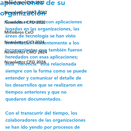
aplicaciones de su
Newsletter CIO 2022
organización
Newsletter CMO 2022
Cuando se cuenta con aplicaciones 
Newsletter CFO 2022
legadas en las organizaciones, las 
Miembros CxO
áreas de tecnología se han visto 
Newsletter CIO 2024
enfrentadas frecuentemente a los 
inconvenientes que también fueron 
Newsletter CMO 2024
heredados con esas aplicaciones; 
Newsletter CFO 2024
esta “herencia” está relacionada 
siempre con la forma como se puede 
entender y comunicar el detalle de 
los desarrollos que se realizaron en 
tiempos anteriores y que no 
quedaron documentados. 
Con el transcurrir del tiempo, los 
colaboradores de las organizaciones 
se han ido yendo por procesos de 