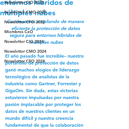
entornos híbridos de
Newsletter CIO 2022
múltiples nubes
Newsletter CMO 2022
Continuamos ampliando de manera 
Newsletter CFO 2022
eficiente la protección de datos 
Miembros CxO
segura para entornos híbridos de 
Newsletter CIO 2024
múltiples nubes
Newsletter CMO 2024
El año pasado fue increíble– nuestro 
Newsletter CFO 2024
portafolio de protección de datos 
ganó muchos elogios de liderazgo 
tecnológico de analistas de la 
industria como Gartner, Forrester y 
GigaOm. Sin duda, estas victorias 
estuvieron impulsadas por nuestra 
pasión implacable por proteger los 
datos de nuestros clientes en un 
mundo difícil y nuestra creencia 
fundamental de que la colaboración 