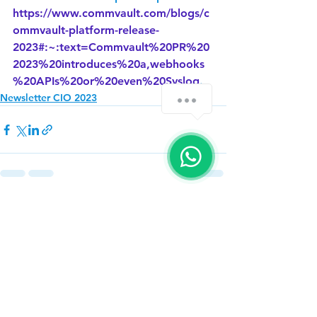
https://www.commvault.com/blogs/c
ommvault-platform-release-
2023#:~:text=Commvault%20PR%20
2023%20introduces%20a,webhooks
%20APIs%20or%20even%20Syslog
.
Newsletter CIO 2023
Ver todo
Entradas recientes