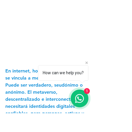
En internet, hoy en día, la identidad 
How can we help you?
se vincula a menudo a plataformas. 
Puede ser verdadero, seudónimo o 
1
anónimo. El metaverso, 
descentralizado e interconectado, 
necesitará identidades digitales 
confiables, para personas, activos y 
organizaciones, que se transfieran 
entre plataformas. Las compañías 