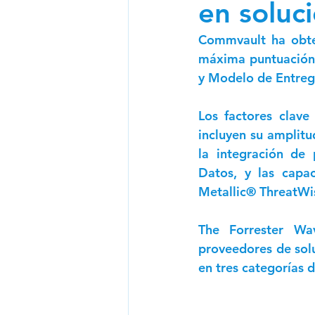
en soluci
Newsletter CIO 2024
N
Commvault ha obten
máxima puntuación p
y Modelo de Entrega
Los factores clave
incluyen su amplitu
la integración de 
Datos, y las capa
Metallic® ThreatW
The Forrester Wa
proveedores de solu
en tres categorías d