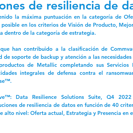
ones de resiliencia de d
ewsletter CMO 2024
Newsletter CFO 2024
ido la máxima puntuación en la categoría de Ofert
osible en los criterios de Visión de Producto, Mejora
 dentro de la categoría de estrategia.
 que han contribuido a la clasificación de Commvau
d de soporte de backup y atención a las necesidades 
productos de Metallic completando sus Servicios In
cidades integrales de defensa contra el ransomwar
ise™.
ve™: Data Resilience Solutions Suite, Q4 2022 
ciones de resiliencia de datos en función de 40 criter
e alto nivel: Oferta actual, Estrategia y Presencia en 