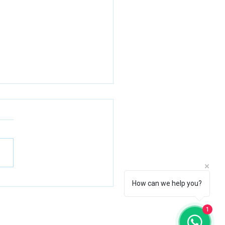
mbia navega hacia la
How can we help you?
sformación de sus zonas
uarias
1