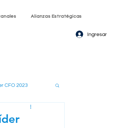
anales
Alianzas Estratégicas
Ingresar
er CFO 2023
embros CxO
íder