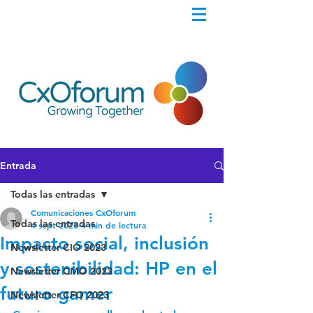
Entrada
Todas las entradas
Comunicaciones CxOforum
Todas las entradas
4 sept 2023
4 min de lectura
Impacto social, inclusión
Newsletter CIO 2023
y sostenibilidad: HP en el
Newsletter CMO 2023
futuro gamer
Newsletter CFO 2023