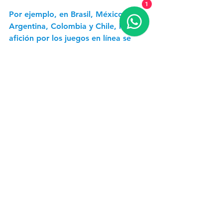
1
Por ejemplo, en Brasil, México, 
Argentina, Colombia y Chile, la 
afición por los juegos en línea se 
destaca, así como también la 
preferencia por servicios en la nube, 
como OMEN Gaming Hub, un 
software que brinda acceso a más 
de 1450 títulos, sin importar el 
dispositivo que se utilice para jugar.
Todo lo anterior pone en evidencia 
que el gaming se ha transformado y 
continuará haciéndolo. Mientras 
labramos ese camino hacia el futuro, 
es importante que las compañías nos 
adaptemos rápidamente a los 
deseos de los jugadores y estemos 
dispuestas a correr riesgos. La 