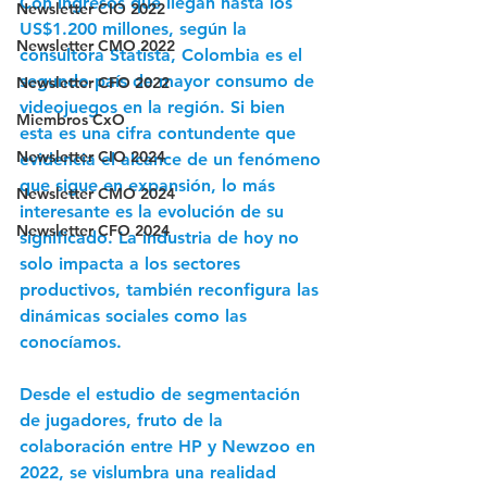
Con ingresos que llegan hasta los 
Newsletter CIO 2022
US$1.200 millones, según la 
Newsletter CMO 2022
consultora Statista, Colombia es el 
segundo país de mayor consumo de 
Newsletter CFO 2022
videojuegos en la región. Si bien 
Miembros CxO
esta es una cifra contundente que 
Newsletter CIO 2024
evidencia el alcance de un fenómeno 
que sigue en expansión, lo más 
Newsletter CMO 2024
interesante es la evolución de su 
Newsletter CFO 2024
significado. La industria de hoy no 
solo impacta a los sectores 
productivos, también reconfigura las 
dinámicas sociales como las 
conocíamos.
Desde el estudio de segmentación 
de jugadores, fruto de la 
colaboración entre HP y Newzoo en 
2022, se vislumbra una realidad 