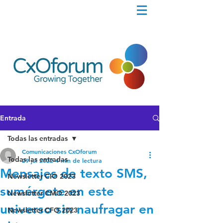
Entrada
Todas las entradas
Comunicaciones CxOforum
Todas las entradas
29 jul 2022
4 min de lectura
Mensajes de texto SMS,
Newsletter CIO 2023
sumérgete en este
Newsletter CMO 2023
universo sin naufragar en
Newsletter CFO 2023