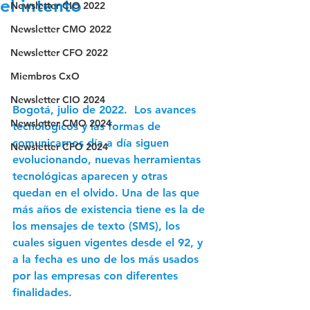
el intento
Newsletter CIO 2022
Newsletter CMO 2022
Newsletter CFO 2022
Miembros CxO
Newsletter CIO 2024
Bogotá, julio de 2022.  
Los avances 
Newsletter CMO 2024
tecnológicos y las formas de 
comunicarnos día a día siguen 
Newsletter CFO 2024
evolucionando, nuevas herramientas 
tecnológicas aparecen y otras 
quedan en el olvido. Una de las que 
más años de existencia tiene es la de 
los mensajes de texto (SMS), los 
cuales siguen vigentes desde el 92, y 
a la fecha es uno de los más usados 
por las empresas con diferentes 
finalidades.  