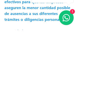
efectivos para que las empresas 
aseguren la menor cantidad posible 
1
de ausencias 
a sus diferentes 
trámites o diligencias personales.
Seguridad:
4. Autenticación de dos factores 
(2FA
): Una vez más, la inmediatez y 
gran compatibilidad de los SMS con 
los teléfonos disponibles en el 
mercado, convierte a los mensajes de 
texto en el canal más utilizado para 
el envío de tokens o códigos que 
permiten realizar la verificación extra. 
Estrategias de marketing y ventas:
5. Incentivos a la primera compra
: 