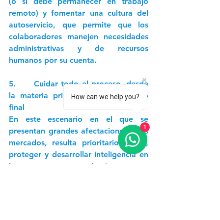
(o si debe permanecer en trabajo 
remoto) y fomentar una cultura del 
autoservicio, que permite que los 
colaboradores manejen necesidades 
administrativas y de recursos 
humanos por su cuenta.  
5.      Cuidar todo el proceso, desde 
la materia prima hasta el producto 
How can we help you?
final
En este escenario en el que se 
1
presentan grandes afectaciones a los 
mercados, resulta prioritario cuidar, 
proteger y desarrollar inteligencia en 
los procesos productivos para 
responder rápidamente a las 
condiciones cambiantes de la 
demanda y el suministro. En este 
sentido, es fundamental contar con 