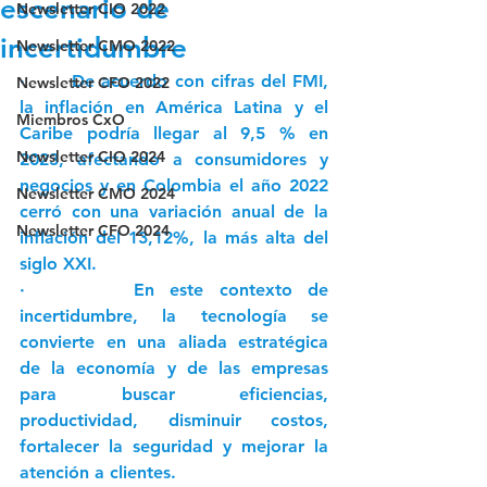
escenario de
Newsletter CIO 2022
incertidumbre
Newsletter CMO 2022
·       De acuerdo con cifras del FMI, 
Newsletter CFO 2022
la inflación en América Latina y el 
Miembros CxO
Caribe podría llegar al 9,5 % en 
Newsletter CIO 2024
2023, afectando a consumidores y 
negocios y en Colombia el año 2022 
Newsletter CMO 2024
cerró con una variación anual de la 
Newsletter CFO 2024
inflación del 13,12%, la más alta del 
siglo XXI. 
·       En este contexto de 
incertidumbre, la tecnología se 
convierte en una aliada estratégica 
de la economía y de las empresas 
para buscar eficiencias, 
productividad, disminuir costos, 
fortalecer la seguridad y mejorar la 
atención a clientes. 