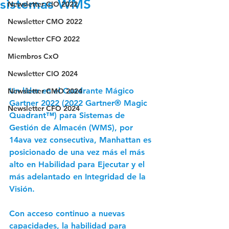
sistemas WMS
Newsletter CIO 2022
Newsletter CMO 2022
Newsletter CFO 2022
Miembros CxO
Newsletter CIO 2024
Un líder en el Cuadrante Mágico 
Newsletter CMO 2024
Gartner 2022 (2022 Gartner® Magic 
Newsletter CFO 2024
Quadrant™) para Sistemas de 
Gestión de Almacén (WMS), por 
14ava vez consecutiva, Manhattan es 
posicionado de una vez más el más 
alto en Habilidad para Ejecutar y el 
más adelantado en Integridad de la 
Visión.
Con acceso continuo a nuevas 
capacidades, la habilidad para 