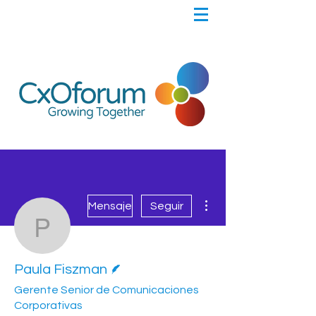
Más acciones
Mensaje
Seguir
Paula Fiszman
Escritor
Paula Fiszman
Gerente Senior de Comunicaciones
Corporativas