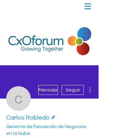
Más acciones
Mensaje
Seguir
Carlos Robledo
Escritor
Carlos Robledo
Gerente de Desarrollo de Negocios
en la Nube