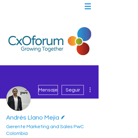
Más acciones
Mensaje
Seguir
Escritor
Andrés Llano Mejía
Gerente Marketing and Sales PwC
Colombia