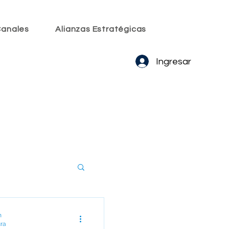
anales
Alianzas Estratégicas
Ingresar
2
m
ura