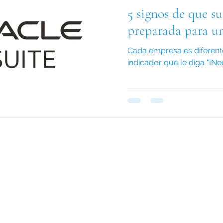
5 signos de que s
022
Miembros CxO
Newsletter CIO 2024
preparada para u
Cada empresa es diferent
024
Newsletter CFO 2024
indicador que le diga "¡Ne
#GrowingTogether