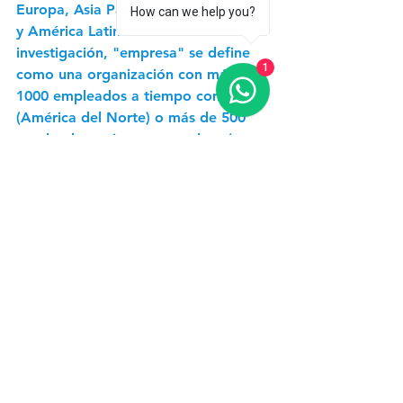
Europa, Asia Pacífico, Medio Oriente 
How can we help you?
y América Latina. A los fines de esta 
investigación, "empresa" se define 
1
como una organización con más de 
1000 empleados a tiempo completo 
(América del Norte) o más de 500 
empleados a tiempo completo (otras 
regiones geográficas).
Acerca de la nube distribuida de OCI
La nube distribuida de OCI brinda a 
los clientes los beneficios de la nube 
con un mayor control sobre la 
residencia, la ubicación y la 
autoridad de los datos, incluso en 
múltiples nubes. La nube distribuida 
de OCI presenta lo siguiente:
Multinube: las capacidades de 
multinube de OCI, como Oracle 