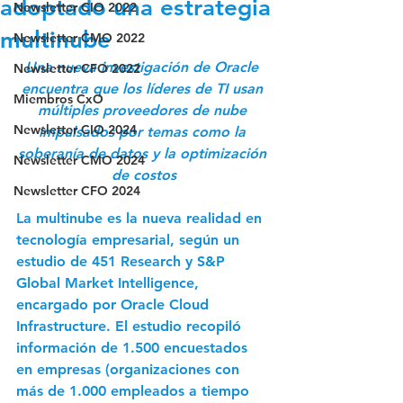
adoptado una estrategia
Newsletter CIO 2022
multinube
Newsletter CMO 2022
Una nueva investigación de Oracle 
Newsletter CFO 2022
encuentra que los líderes de TI usan 
Miembros CxO
múltiples proveedores de nube 
Newsletter CIO 2024
impulsados por temas como la 
soberanía de datos y la optimización 
Newsletter CMO 2024
de costos
Newsletter CFO 2024
La multinube es la nueva realidad en 
tecnología empresarial, según un 
estudio de 451 Research y S&P 
Global Market Intelligence, 
encargado por Oracle Cloud 
Infrastructure. El estudio recopiló 
información de 1.500 encuestados 
en empresas (organizaciones con 
más de 1.000 empleados a tiempo 