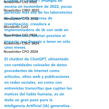
Cuando el ChatGPT irrumpió en 
Newsletter CIO 2022
escena en noviembre de 2022, pocas 
Newsletter CMO 2022
personas más allá de los laboratorios 
de OpenAI (la empresa de 
Newsletter CFO 2022
investigación, creadora e 
Miembros CxO
implementadora de IA con sede en 
Newsletter CIO 2024
San Francisco) habrían previsto el 
impacto que llegaría a tener en sólo 
Newsletter CMO 2024
unos meses.
Newsletter CFO 2024
El chatbot de ChatGPT, alimentado 
con cantidades colosales de datos 
procedentes de internet como 
artículos, sitios web y publicaciones 
en redes sociales, así como con 
entrevistas transcritas que captan los 
matices del habla humana, es sin 
duda un gran paso para la 
Inteligencia Artificial (IA) generativa.