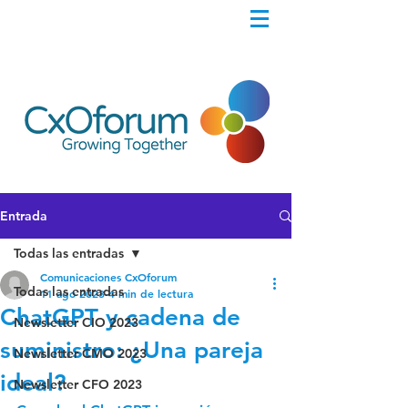
Entrada
Todas las entradas
Comunicaciones CxOforum
Todas las entradas
11 ago 2023
4 min de lectura
ChatGPT y cadena de
Newsletter CIO 2023
suministro: ¿Una pareja
Newsletter CMO 2023
ideal?
Newsletter CFO 2023