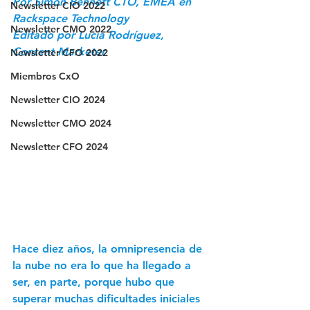
Por Simon Bennett CTO, EMEA en 
Newsletter CIO 2022
Rackspace Technology
Newsletter CMO 2022
Editado por Lucía Rodríguez, 
Content Marketer
Newsletter CFO 2022
Miembros CxO
Newsletter CIO 2024
Newsletter CMO 2024
Newsletter CFO 2024
Hace diez años, la omnipresencia de 
la nube no era lo que ha llegado a 
ser, en parte, porque hubo que 
superar muchas dificultades iniciales 