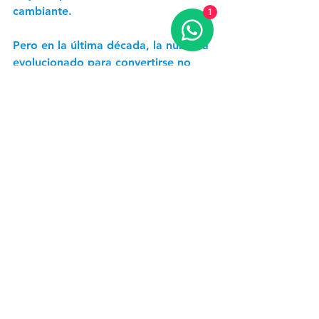
cambiante. 
1
Pero en la última década, la nube ha 
evolucionado para convertirse no 
solo en una opción viable para las 
empresas, sino, en muchos casos, en 
una opción necesaria. Por eso, 
debemos abordar cualquier 
percepción negativa persistente en 
torno a problemas obsoletos y 
ayudar a más empresas a 
continuar 
su recorrido hacia la nube
.
En Rackspace Technology®, 
expertos en soluciones multinube, 
queremos ayudarlo dondequiera que 
se encuentre en su recorrido de 
transformación hacia la nube para 
optimizar sus costos, maximizar su 