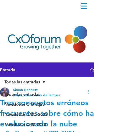
Entrada
Todas las entradas
Simon Bennett
Todas las entradas
29 jul 2022
5 min de lectura
Tres conceptos erróneos
Newsletter CIO 2023
frecuentes sobre cómo ha
Newsletter CMO 2023
evolucionado la nube
Newsletter CFO 2023