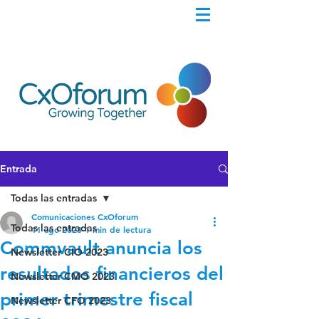
Entrada
Todas las entradas
Comunicaciones CxOforum
Todas las entradas
11 ago 2023
1 min de lectura
Commvault anuncia los
Newsletter CIO 2023
resultados financieros del
Newsletter CMO 2023
primer trimestre fiscal
Newsletter CFO 2023