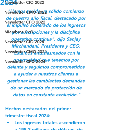
2024
Newsletter CIO 2022
"Hemos tenido un sólido comienzo 
Newsletter CMO 2022
de nuestro año fiscal, destacado por 
Newsletter CFO 2022
el impulso acelerado de los ingresos 
Miembros CxO
por suscripciones y la disciplina 
operativa continua", dijo Sanjay 
Newsletter CIO 2024
Mirchandani, Presidente y CEO. 
Newsletter CMO 2024
"Estamos entusiasmados con la 
oportunidad que tenemos por 
Newsletter CFO 2024
delante y seguimos comprometidos 
a ayudar a nuestros clientes a 
gestionar las cambiantes demandas 
de un mercado de protección de 
datos en constante evolución."
Hechos destacados del primer 
trimestre fiscal 2024:
Los ingresos totales ascendieron 
a 198,2 millones de dólares, sin 