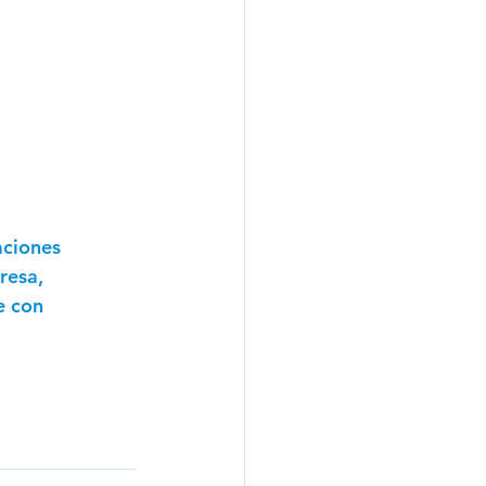
aciones 
resa, 
e con 