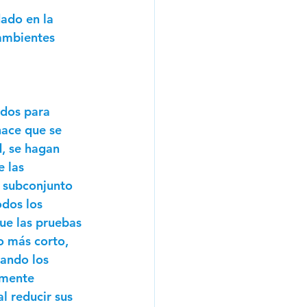
dado en la 
 ambientes 
ados para 
ace que se 
, se hagan 
 las 
n subconjunto 
dos los 
que las pruebas 
o más corto, 
ando los 
amente 
l reducir sus 