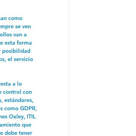
usan como 
iempre se ven 
llos van a 
e esta forma 
 posibilidad 
s, el servicio 
esta a lo 
e control con 
, estándares, 
nes como GDPR, 
nes Oxley, ITIL 
atamiento que 
Se debe tener 