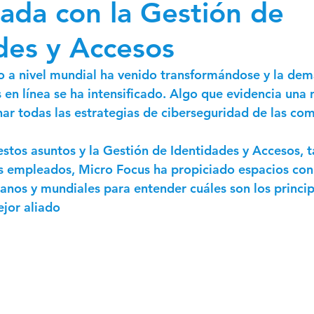
zada con la Gestión de
ewsletter CMO 2024
Newsletter CFO 2024
des y Accesos
ro a nivel mundial ha venido transformándose y la de
s en línea se ha intensificado. Algo que evidencia una
nar todas las estrategias de ciberseguridad de las co
estos asuntos y la Gestión de Identidades y Accesos, t
s empleados, Micro Focus ha propiciado espacios con 
canos y mundiales para entender cuáles son los princip
ejor aliado