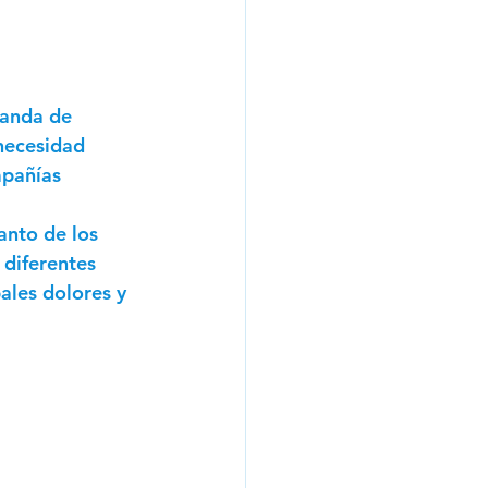
manda de 
 necesidad 
mpañías 
anto de los 
diferentes 
ales dolores y 