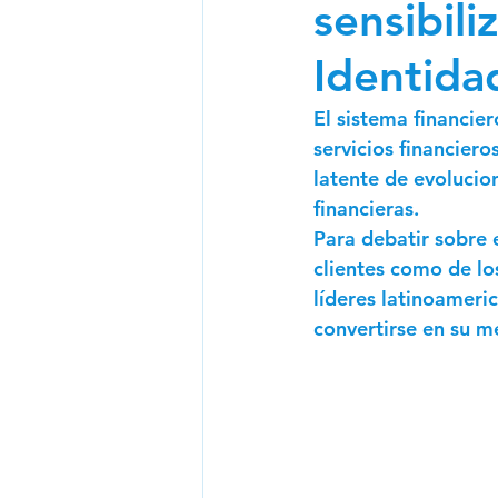
sensibili
Newsletter CIO 2024
N
Identida
El sistema financie
servicios financiero
latente de evolucio
financieras.
Para debatir sobre 
clientes como de lo
líderes latinoameri
convertirse en su m