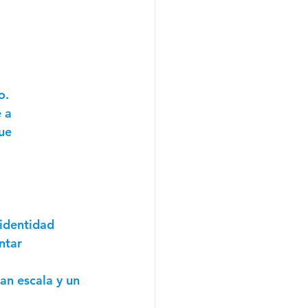
o. 
 a 
ue 
 
identidad 
ntar 
 
an escala y un 