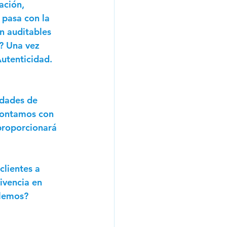
ación, 
 pasa con la 
n auditables 
? Una vez 
Autenticidad. 
idades de 
 contamos con 
proporcionará 
lientes a 
ivencia en 
blemos? 