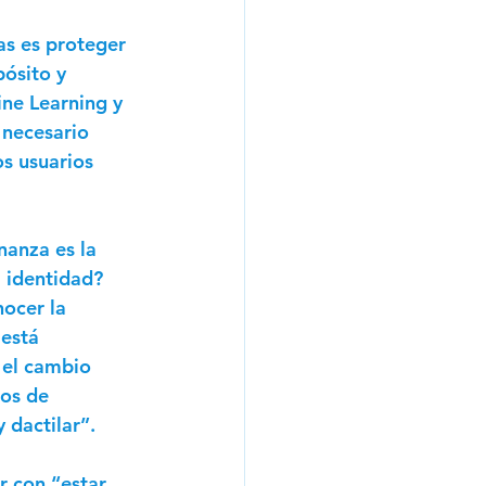
as es proteger 
ósito y 
ine Learning y 
 necesario 
s usuarios 
nanza es la 
 identidad? 
ocer la 
está 
 el cambio 
os de 
 dactilar”.
 con “estar 