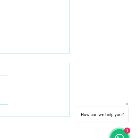
mbia navega hacia la
How can we help you?
sformación de sus zonas
uarias
1