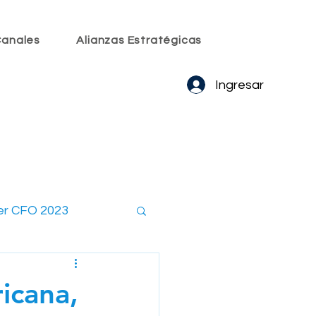
anales
Alianzas Estratégicas
Ingresar
er CFO 2023
embros CxO
ricana,