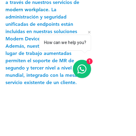
a través de nuestros servicios de 
modern workplace
. 
La 
administración y seguridad 
unificadas de endpoints están 
incluidas en nuestras soluciones 
Modern Device Management. 
How can we help you?
Además, nuestras capacidades de 
lugar de trabajo aumentadas 
permiten el soporte de MR de 
1
segundo y tercer nivel a nivel 
mundial, integrado con la mesa de 
servicio existente de un cliente.
DXC puede proporcionar un 
verdadero servicio de RM global, 
escalable y de extremo a extremo 
para nuestros clientes. Somos un 
socio administrado por el 
distribuidor de HoloLens, que brinda 
implementación global de 