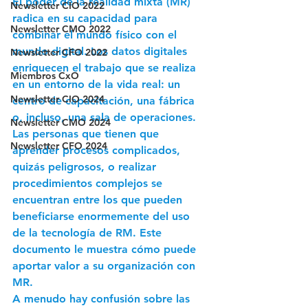
El poder de la realidad mixta (MR) 
Newsletter CIO 2022
radica en su capacidad para 
Newsletter CMO 2022
combinar el mundo físico con el 
mundo digital. Los datos digitales 
Newsletter CFO 2022
enriquecen el trabajo que se realiza 
Miembros CxO
en un entorno de la vida real: un 
Newsletter CIO 2024
centro de capacitación, una fábrica 
o, incluso, una sala de operaciones. 
Newsletter CMO 2024
Las personas que tienen que 
Newsletter CFO 2024
aprender procesos complicados, 
quizás peligrosos, o realizar 
procedimientos complejos se 
encuentran entre los que pueden 
beneficiarse enormemente del uso 
de la tecnología de RM. Este 
documento le muestra cómo puede 
aportar valor a su organización con 
MR.
A menudo hay confusión sobre las 