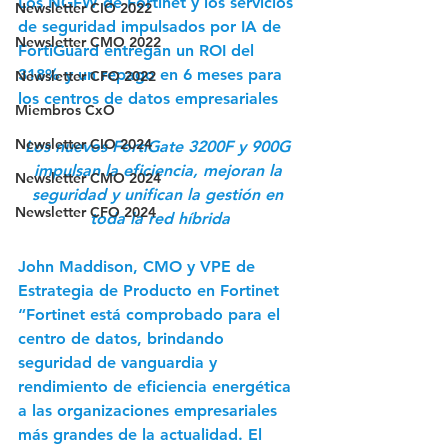
Los NGFW de Fortinet y los servicios 
Newsletter CIO 2022
de seguridad impulsados por IA de 
Newsletter CMO 2022
FortiGuard entregan un ROI del 
318% y un repago en 6 meses para 
Newsletter CFO 2022
los centros de datos empresariales
Miembros CxO
Newsletter CIO 2024
Los nuevos FortiGate 3200F y 900G 
impulsan la eficiencia, mejoran la 
Newsletter CMO 2024
seguridad y unifican la gestión en 
Newsletter CFO 2024
toda la red híbrida
John Maddison, CMO y VPE de 
Estrategia de Producto en Fortinet
“Fortinet está comprobado para el 
centro de datos, brindando 
seguridad de vanguardia y 
rendimiento de eficiencia energética 
a las organizaciones empresariales 
más grandes de la actualidad. El 