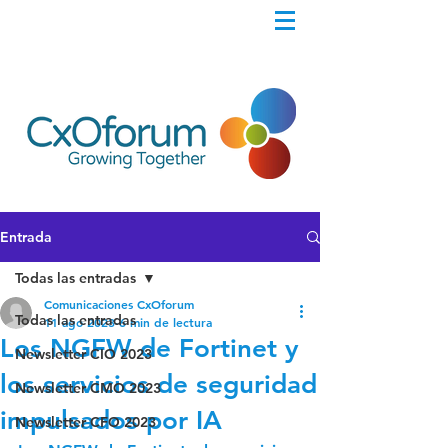
Entrada
Todas las entradas
Comunicaciones CxOforum
Todas las entradas
11 ago 2023
6 min de lectura
Los NGFW de Fortinet y
Newsletter CIO 2023
los servicios de seguridad
Newsletter CMO 2023
impulsados por IA
Newsletter CFO 2023