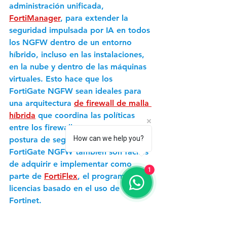
administración unificada, 
FortiManager
, para extender la 
seguridad impulsada por IA en todos 
los NGFW dentro de un entorno 
híbrido, incluso en las instalaciones, 
en la nube y dentro de las máquinas 
virtuales. Esto hace que los 
FortiGate NGFW sean ideales para 
una arquitectura 
de firewall de malla 
híbrida
 que coordina las políticas 
entre los firewalls para crear una 
How can we help you?
postura de seguridad integral. Los 
FortiGate NGFW también son fáciles 
de adquirir e implementar como 
1
parte de 
FortiFlex
, el programa de 
licencias basado en el uso de 
Fortinet.
Recursos Adicionales 