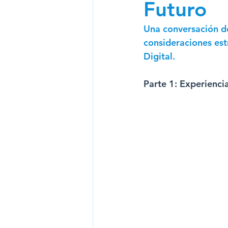
Futuro
Newsletter CIO 2024
N
Una conversación de
consideraciones est
Digital.
Parte 1: Experienci