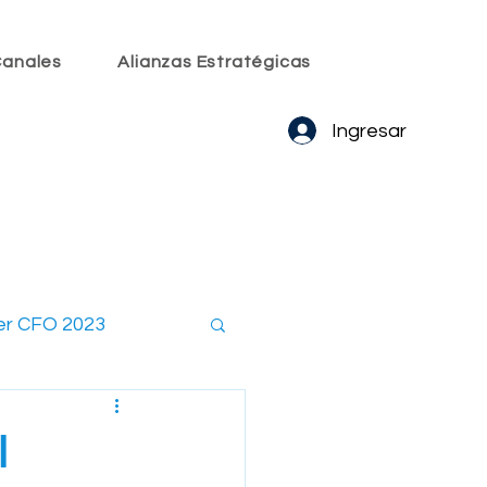
anales
Alianzas Estratégicas
Ingresar
er CFO 2023
embros CxO
l