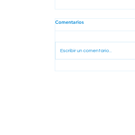
Comentarios
Escribir un comentario...
Grupo Éxito: Descubra el
viaje omnicanal del
minorista más grande de
Colombia
How can we help you?