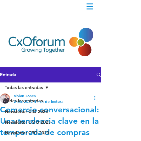
Entrada
Todas las entradas
Vivian Jones
Todas las entradas
2 dic 2022
4 min de lectura
Comercio conversacional:
Newsletter CIO 2023
Una tendencia clave en la
Newsletter CMO 2023
temporada de compras
Newsletter CFO 2023