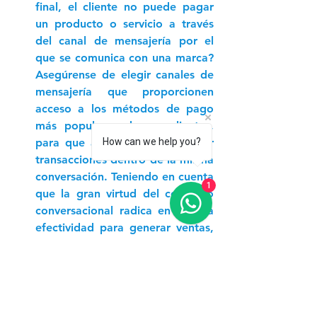
final, el cliente no puede pagar 
un producto o servicio a través 
del canal de mensajería por el 
que se comunica con una marca? 
Asegúrense de elegir canales de 
mensajería que proporcionen 
acceso a los métodos de pago 
más populares de sus clientes, 
How can we help you?
para que así ellos puedan hacer 
transacciones dentro de la misma 
conversación. Teniendo en cuenta 
1
que la gran virtud del comercio 
conversacional radica en su alta 
efectividad para generar ventas, 
no tener una correcta integración 
a los métodos de pago es el 
camino más directo hacia una 
estrategia fallida. 
Los datos son oro: 
esta es una 