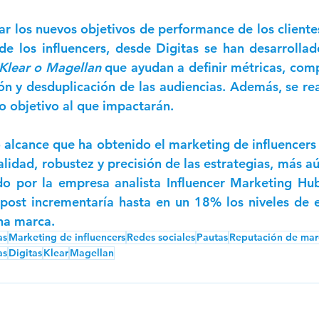
zar los nuevos objetivos de performance de los cliente
 de los influencers, desde Digitas se han desarrollad
Klear o Magellan 
que ayudan a definir métricas, com
ón y desduplicación de las audiencias. Además, se real
o objetivo al que impactarán.  
o alcance que ha obtenido el marketing de influencer
alidad, robustez y precisión de las estrategias, más aú
o por la empresa analista Influencer Marketing Hub,
 post incrementaría hasta en un 18% los niveles de
na marca. 
as
Marketing de influencers
Redes sociales
Pautas
Reputación de mar
as
Digitas
Klear
Magellan