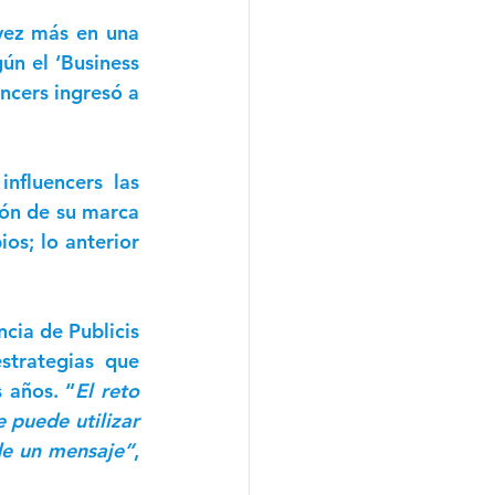
vez más en una 
n el ‘Business 
encers ingresó a 
fluencers las 
ón de su marca 
os; lo anterior 
cia de Publicis 
trategias que 
 años. “
El reto 
 puede utilizar 
de un mensaje”
, 