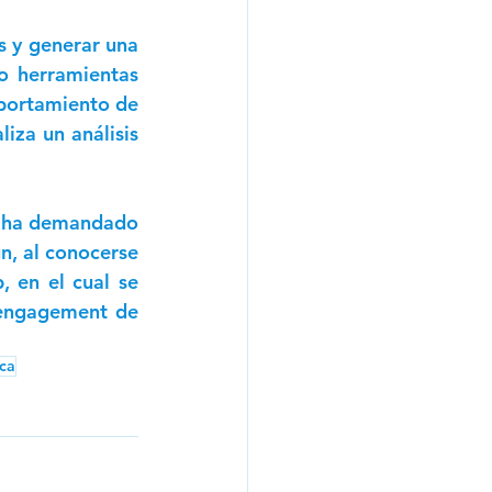
s y generar una 
o herramientas 
portamiento de 
iza un análisis 
s ha demandado 
n, al conocerse 
 en el cual se 
 engagement de 
ca