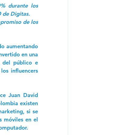
% durante los 
 de Digitas.
promiso de los 
ido aumentando 
nvertido en una 
del público e 
os influencers 
ce Juan David 
lombia existen 
rketing, si se 
 móviles en el 
omputador.   