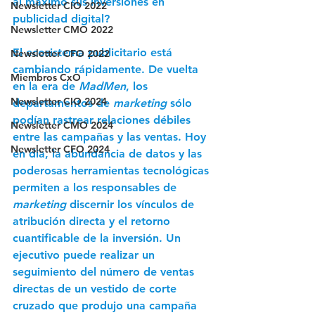
al máximo sus inversiones en 
Newsletter CIO 2022
publicidad digital?
Newsletter CMO 2022
El ecosistema publicitario está 
Newsletter CFO 2022
cambiando rápidamente. De vuelta 
Miembros CxO
en la era de 
MadMen
, los 
Newsletter CIO 2024
departamentos de 
marketing
 sólo 
podían rastrear relaciones débiles 
Newsletter CMO 2024
entre las campañas y las ventas. Hoy 
Newsletter CFO 2024
en día, la abundancia de datos y las 
poderosas herramientas tecnológicas 
permiten a los responsables de 
marketing
 discernir los vínculos de 
atribución directa y el retorno 
cuantificable de la inversión. Un 
ejecutivo puede realizar un 
seguimiento del número de ventas 
directas de un vestido de corte 
cruzado que produjo una campaña 