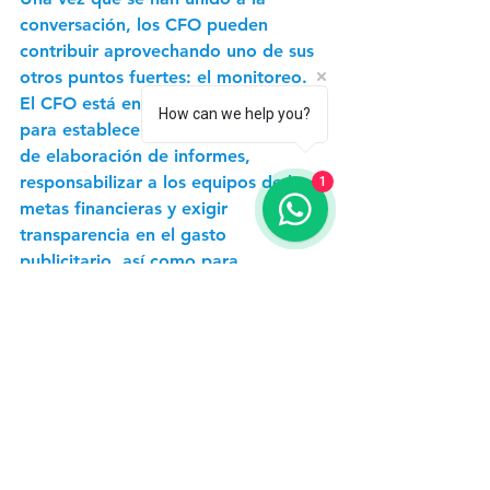
conversación, los CFO pueden 
contribuir aprovechando uno de sus 
otros puntos fuertes: el monitoreo. 
El CFO está en una posición única 
How can we help you?
para establecer nuevos estándares 
de elaboración de informes, 
responsabilizar a los equipos de las 
1
metas financieras y exigir 
transparencia en el gasto 
publicitario, así como para 
garantizar que dicho monitoreo sea 
un proceso continuo. Cuando tanto 
el marketing como las finanzas son 
conscientes de las preguntas 
mencionadas anteriormente, las 
compañías pueden comenzar a 
elaborar planes para abordar las 
brechas de conocimiento. Los CFO 