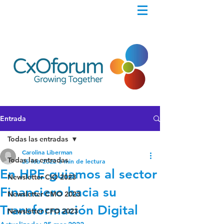
Entrada
Todas las entradas
Carolina Liberman
Todas las entradas
25 feb 2022
3 min de lectura
En HPE guiamos al sector
Newsletter CIO 2023
Financiero hacia su
Newsletter CMO 2023
Transformación Digital
Newsletter CFO 2023