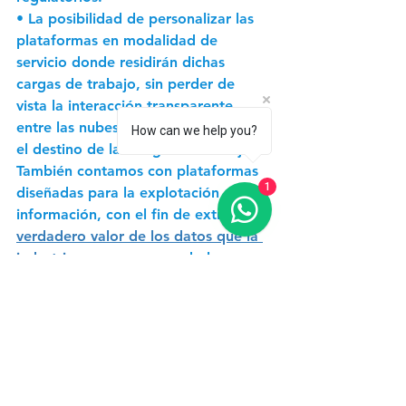
• La posibilidad de personalizar las 
plataformas en modalidad de 
servicio donde residirán dichas 
cargas de trabajo, sin perder de 
vista la interacción transparente 
entre las nubes privadas y públicas y 
How can we help you?
el destino de las cargas de trabajo. 
También contamos con
 plataformas 
1
diseñadas para la explotación de la 
información, con el fin de extraer
 el 
verdadero valor de los datos que la 
industria
 posee, generando los 
espacios necesarios para lograr 
insight y ventajas competitivas a 
partir de estos datos. 
En HPE hemos construido un 
ecosistema de socios, señala Loza,