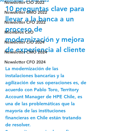
Actualizado:
25 mar 2022
Newsletter CIO 2022
10 preguntas clave para 
Newsletter CMO 2022
llevar a la banca a un 
Newsletter CFO 2022
proceso de 
Miembros CxO
modernización y mejora 
Newsletter CIO 2024
de experiencia al cliente
Newsletter CMO 2024
Newsletter CFO 2024
La modernización de las 
instalaciones bancarias y la 
agilización de sus operaciones es, de 
acuerdo con Pablo Toro, Territory 
Account Manager de HPE Chile, es  
una de las problemáticas que la 
mayoría de las instituciones 
financieras en Chile están tratando 
de resolver. 