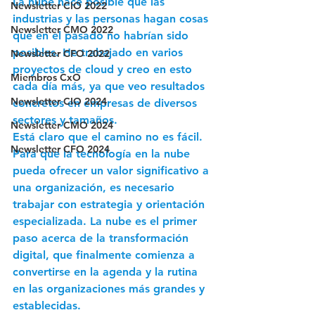
La nube hace posible que las 
Newsletter CIO 2022
industrias y las personas hagan cosas 
Newsletter CMO 2022
que en el pasado no habrían sido 
posibles. He trabajado en varios 
Newsletter CFO 2022
proyectos de cloud y creo en esto 
Miembros CxO
cada día más, ya que veo resultados 
Newsletter CIO 2024
concretos en empresas de diversos 
sectores y tamaños. 
Newsletter CMO 2024
Está claro que el camino no es fácil. 
Newsletter CFO 2024
Para que la tecnología en la nube 
pueda ofrecer un valor significativo a 
una organización, es necesario 
trabajar con estrategia y orientación 
especializada. La nube es el primer 
paso acerca de la transformación 
digital, que finalmente comienza a 
convertirse en la agenda y la rutina 
en las organizaciones más grandes y 
establecidas. 