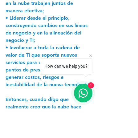
en la nube trabajen juntos de 
manera efectiva; 
• Liderar desde el principio, 
construyendo cambios en sus líneas 
de negocio y en la alineación del 
negocio y TI; 
• Involucrar a toda la cadena de 
valor de TI que soporta nuevos 
servicios para evitar el desarrollo de 
How can we help you?
puntos de presión que puedan 
generar costos, riesgos e 
inestabilidad de la nueva tecnología. 
1
Entonces, cuando digo que 
realmente creo que la nube hace 
posible lo imposible, es porque veo 
que, - si se maneja bien - puede ser 
el punto inicial para la 
transformación digital. Pero para 