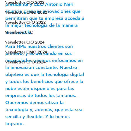
Newsletter CIO 2022
presidente y CEO Antonio Neri 
anunció grandes innovaciones que 
Newsletter CMO 2022
permitirán que tu empresa acceda a 
Newsletter CFO 2022
la mejor tecnología de la manera 
Miembros CxO
más sencilla
Newsletter CIO 2024
Para HPE nuestros clientes son 
Newsletter CMO 2024
primero; y es pensando en sus 
necesidades que nos enfocamos en 
Newsletter CFO 2024
la innovación constante. Nuestro 
objetivo es que la tecnología digital 
y todos los beneficios que ofrece la 
nube estén disponibles para las 
empresas de todos los tamaños. 
Queremos democratizar la 
tecnología
 y, además, que esta sea 
sencilla y flexible. Y lo hemos 
logrado. 