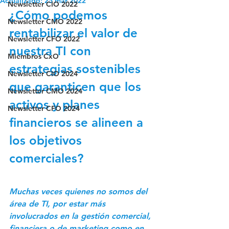
Actualizado:
25 mar 2022
Newsletter CIO 2022
¿Cómo podemos 
Newsletter CMO 2022
rentabilizar el valor de 
Newsletter CFO 2022
nuestra TI con 
Miembros CxO
estrategias sostenibles 
Newsletter CIO 2024
que garanticen que los 
Newsletter CMO 2024
activos y planes 
Newsletter CFO 2024
financieros se alineen a 
los objetivos 
comerciales?
Muchas veces quienes no somos del 
área de TI, por estar más 
involucrados en la gestión comercial, 
financiera o de marketing como en 