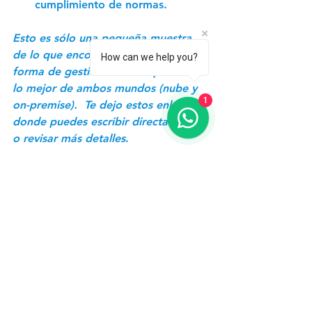
cumplimiento de normas. 
Esto es sólo una pequeña muestra 
de lo que encontré sobre esta nueva 
How can we help you?
forma de gestionar datos que ofrece 
lo mejor de ambos mundos (nube y 
1
on-premise).  Te dejo estos enlaces 
donde puedes escribir directamente 
o revisar más detalles
. 
Escríbenos aquí
Conversemos por Whatsapp
Más detalles aquí,
(1) IDC FutureScape: Worldwide 
Datacenter 2019 Predictions, IDC, 
octubre de 2018