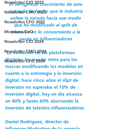
Newsletter CIO 2022
El vertiginoso crecimiento de este 
mercado ha hecho que la industria 
Newsletter CMO 2022
voltee la mirada hacia ese medio 
Newsletter CFO 2022
que ha modificado el split de 
Miembros CxO
inversión en lo concerniente a la 
pauta en influenciadores
Newsletter CIO 2024
Newsletter CMO 2024
 La evolución de las plataformas 
digitales ha creado retos para las 
Newsletter CFO 2024
marcas modificando los modelos en 
cuanto a la estrategia y la inversión 
digital, hace cinco años el slipt de 
inversión no superaba el 10% de 
inversión digital, hoy en día alcanza 
un 40% y hasta 60% abarcando la 
inversión de talentos influenciadores. 
Daniel Rodríguez, director de 
Influencer Marketing de la agencia 