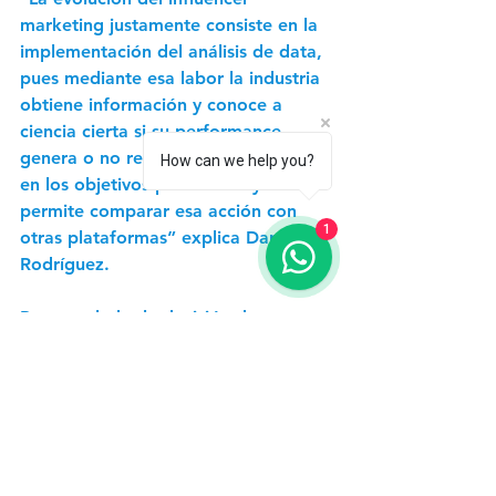
marketing justamente consiste en la 
implementación del análisis de data, 
pues mediante esa labor la industria 
obtiene información y conoce a 
ciencia cierta si su performance 
genera o no resultados satisfactorios 
How can we help you?
en los objetivos planteados y 
permite comparar esa acción con 
1
otras plataformas” explica Daniel 
Rodríguez.  
Por otro lado, la decisión de 
contratar determinado influenciador 
en una campaña debe estar 
enfocada en dos aristas: la primera, 
ser un talento que en términos de 
data y performance permita trackear 
sus resultados y la segunda, que en 